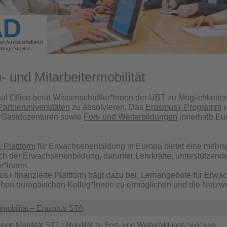
 und Mitarbeitermobilität
nal Office berät Wissenschaftler*innen der UBT zu Möglichkeiten
artneruniversitäten
zu absolvieren. Das
Erasmus+ Programm
u
 Gastdozenturen sowie
Fort- und Weiterbildungen
innerhalb Eur
 Plattform
für Erwachsenenbildung in Europa bietet eine mehrs
h der Erwachsenenbildung, darunter Lehrkräfte, unterstützend
r*innen.
s+ finanzierte Plattform trägt dazu bei, Lernangebote für Er
chen europäischen Kolleg*innen zu ermöglichen und die Netz
mobilität – Erasmus STA
innen Mobilität STT / Mobilität zu Fort- und Weiterbildungszwecken