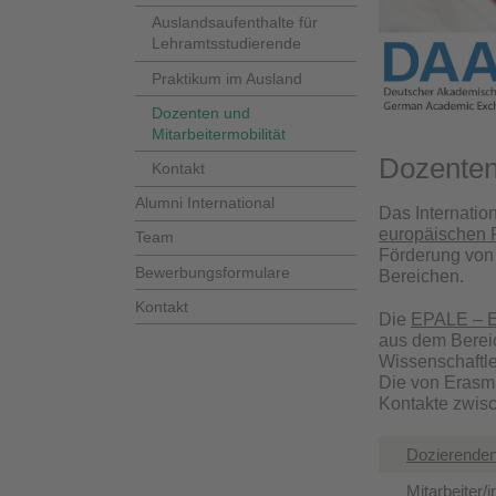
Auslandsaufenthalte für
Lehramtsstudierende
Praktikum im Ausland
Dozenten und
Mitarbeitermobilität
Dozenten-
Kontakt
Alumni International
Das Internatio
europäischen P
Team
Förderung von
Bewerbungsformulare
Bereichen.
Kontakt
Die
EPALE – E
aus dem Bereic
Wissenschaftle
Die von Erasmu
Kontakte zwis
Dozierenden
Mitarbeiter/