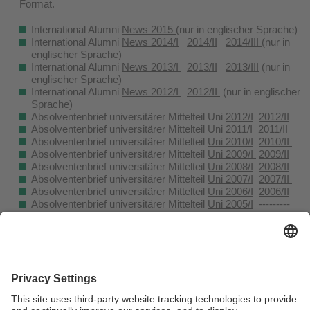
Format.
International Alumni
News 2015
(nur in englischer Sprache)
International Alumni
News 2014/I
2014/II
2014/III
(nur in
englischer Sprache)
International Alumni
News 2013/I
2013/II
2013/III
(nur in
englischer Sprache)
International Alumni
News 2012/I
2012/II
(nur in englischer
Sprache)
Absolventenbrief universitärer Mittelteil Uni
2012/I
2012/II
Absolventenbrief universitärer Mittelteil Uni
2011/I
2011/II
Absolventenbrief universitärer Mittelteil
Uni 2010/I
2010/II
Absolventenbrief universitärer Mittelteil
Uni 2009/I
2009/II
Absolventenbrief universitärer Mittelteil
Uni 2008/I
2008/II
Absolventenbrief universitärer Mittelteil
Uni 2007/I
2007/II
Absolventenbrief universitärer Mittelteil
Uni 2006/I
2006/II
Absolventenbrief universitärer Mittelteil
Uni 2005/I
---------
Alumni Portrait
2021 Daniele Andreatta Maffioletti
2022 Dr. Yuliia Kostkina
2023 Ridwan Amoako
2024 Diana Carolina Mignano
2025 Alessio Martucci