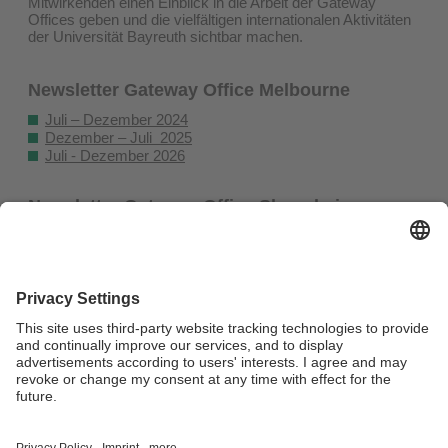
Mitwirkenden einen Einblick in die Arbeit der Gateway
Offices geben und die vielfältigen internationalen Aktivitäten
der Universität Bayreuth sichtbar machen.
Newsletter Gateway Office Melbourne
Juli – Dezember 2024
Dezember – Juli 2025
Juli - Dezember 2026
Newsletter Gateway Office Shanghai
Juli – Dezember 2024
Dezember – Juli 2025
Juli - Dezember 2026
Bei Fragen rund um den Newsletter wenden Sie sich bitte
an Dr. Pankaj Arora (
melbourne@uni-bayreuth.de
) oder Ms
Yiwen Chen (
Shanghai@uni-bayreuth.de
).
Verantwortlich für die Redaktion:
Sabine Anders