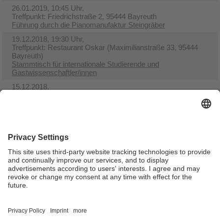
26.01.2019, 10:45 Uhr,
Treffpunkt: Friedrichstraße 2, 95444 Bayreuth
Führung durch die Pianomanufaktur Steingräber
19.12.2018, 19:30 Uhr,
Treffpunkt: Restaurant Oskar (Maximilianstraße 33, 95444
Bayreuth)
Stammtisch für internationale Studierende und
Gastwissenschaftler/innen
15.12.2018,
Treffpunkt: wird noch bekanntgegeben
Nürnberg
17.11.2018, 10:00 Uhr,
Treffpunkt: wird noch bekanntgegeben
Festspielhaus
15.09.2018, 11:00 Uhr,
Treffpunkt: wird noch bekanntgegeben
Porzellanikon Selb
Verantwortlich für die Redaktion:
Sabine Anders