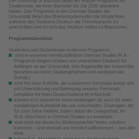
Die University of Missouri bietet ein Master Programm für
Studierende, die ihren Bachelor bis Juli 2026 absolviert
haben. Das Programm in den German Studies der
Universität bietet den Masterstudierenden die Möglichkeit,
während des Studiums Deutsch als Fremdsprache zu
unterrichten und so sich das Studium selbst zu finanzieren.
Programmüberblick
:
Studenten und Studentinnen in diesem Programm:
sind in unserem interdisziplinären German Studies M.A.-
Programm eingeschrieben und unterrichten Deutsch für
Anfänger an der Universität. (Als Angestellte der Universität
bezahlen sie keine Studiengebühren und verdienen ein
Gehalt.)
sind Teil einer Kohorte, die zusammen Seminare belegt und,
mit Unterstützung und Betreuung unseres Personals,
Lehrpläne für ihren Deutschunterricht entwickelt.
können sich sowohl für einen einjährigen als auch für einen
zweijährigen Aufenthalt bei uns entscheiden. Diejenigen, die
für zwei Jahre bleiben, haben dabei die Gelegenheit, ihr
M.A.-Abschluss in German Studies zu erwerben.
sind nicht nur deutsche Muttersprachler*innen, sondern
kommen – und sind bei uns herzlich willkommen! – aus aller
Welt.
haben B.A.-Abschlüsse nicht nur in der Germanistik,