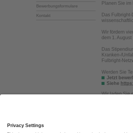
Planen Sie im
Bewerbungsformulare
Das Fulbright-
Kontakt
wissenschaftlic
Wir fördern vi
dem 1. August
Das Stipendium
Kranken-/Unfal
Fulbright-Netz
Werden Sie Tei
Jetzt bewer
Siehe
https
Wir laden Sie 
Fragen. Bitte r
Per E-Mail err