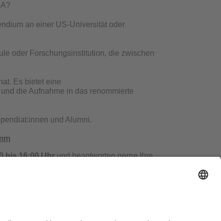
USA?
endium an einer US-Universität oder
le oder Forschungsinstitution, die zwischen
at. Es bietet eine
p und die Aufnahme in das renommierte
ipendiat:innen und Alumni.
amm
0 bis 16:00 Uhr
und beantworten gerne Ihre
essum
Hausordnung
Sitemap
Barrierefreiheitserklärung