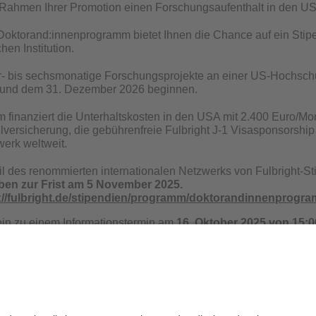
 Rahmen Ihrer Promotion einen Forschungsaufenthalt in den 
Doktorand:innenprogramm bietet Ihnen die Chance auf ein Stip
hen Institution.
er- bis sechsmonatige Forschungsprojekte an einer US-Hochschu
 und dem 31. Dezember 2026 beginnen.
 finanziert die Unterhaltskosten in den USA mit 2.400 Euro/Mon
lversicherung, die gebührenfreie Fulbright J-1 Visasponsorshi
werk weltweit.
l des renommierten internationalen Netzwerks von Fulbright-St
ben zur Frist am 5 November 2025.
://fulbright.de/stipendien/programm/doktorandinnenprogr
ein zu einem Informationstermin am
16. Oktober 2025 von 15:0
egistrieren Sie sich
hier
.
eichen Sie uns über
doktoranden@fulbright.de
.
Datenschutz / Disclaimer
Impr