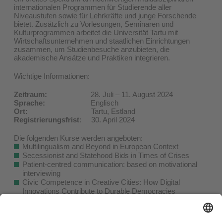
internationalen Programmen für Studierende aller
Niveaustufen sowie für Lehrkräfte und junge Forschende
bietet. Zusätzlich zu Vorlesungen, Seminaren und
Kulturprogrammen arbeitet die Universität Tartu mit
Wirtschaftsunternehmen und staatlichen Einrichtungen
zusammen, um Studienbesuche anzubieten, die
akademische Ansätze und Praktiken integrieren.
Wichtige Informationen:
Zeitraum:
28. Juli – 11. August 2024
Sprache:
Englisch
Ort:
Tartu, Estland
Registrierungsfrist
: 30. April 2024
Die folgenden Kurse werden angeboten:
Multilingualism and Beyond in European Context
Secessionist and Statehood Bids in Times of Crises
Patient-centred communication: based on motivational
interviewing
Civic Competence in Creative Cities: How Digital
Innovations Contribute to Durable Democracies
Semiotics, Pop-Culture, Animals and the Environment
Practical Training in Design Thinking
Contemporary Diagnostic Techniques and Procedures