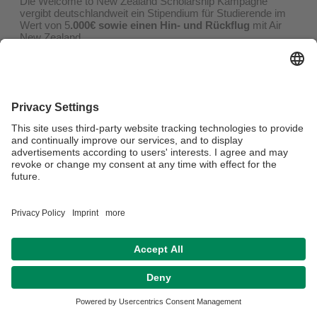
Die Welcome to New Zealand Scholarship Kampagne
vergibt deutschlandweit ein Stipendium für Studierende im
Wert von 5
.000€ sowie einen Hin- und Rückflug
mit Air
New Zealand.
Bewerbungsfrist für das Stipendium ist der
8. Januar 2025
,
die Einreise für die Gewinner ist zwischen Juli 2025 und
Januar/Februar 2026 vorgesehen.
Ein Platz an einer Universität wird nicht mit dem Stipendium
gestellt, Bewerber*innen sind angehalten, sich selbst um
einen Platz zu bemühen.
Weiter Infos gibt es
hier!
Datenschutz / Disclaimer
Impressum
Hausordnung
Sitemap
Barrierefreiheitserklärung