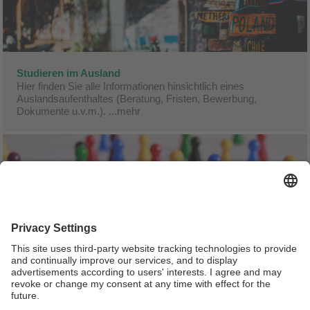
Studieren im Ausland
Hier finden Sie alle Informationen hinsichtlich eines
Auslandsaufenthaltes (Beratung, Fristen, Bewerbung,
Dokumente u.v.m.).
...mehr
Welcome Point
Universität und Stadt Bayreuth eröffnen gemeinsamen
Welcome Service Point.
...mehr